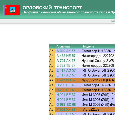
ОРЛОВСКИЙ ТРАНСПОРТ
Неофициальный сайт общественного транспорта Орла и Ор
Гла
Госномер
Модель
Ав
А 040 АК 57
Самотлор-НН-32361 А
Ав
А 452 НЕ 57
Нижегородец-222702 (
Ав
А 709 АК 57
Hyundai County SWB 
Ав
Е 332 ТЕ 57
Нижегородец-222708 (
Ав
Е 417 АО 57
IRITO Boxer L4H2 (
Ав
Е 417 АО 57
IRITO Boxer L4H2 (
Ав
К 242 ВО 57
Луидор-225000 (ГАЗ-
Ав
Н 200 ЕС 46
Самотлор-НН-32361 А
Ав
Н 200 ЕС 46
Самотлор-НН-32361 А
Ав
Н 901 ВЕ 57
Имя-М-3006 (Z9S) (For
Ав
Н 901 ВЕ 57
Имя-М-3006 (Z9S) (For
Ав
О 987 ЕС 68
Имя-М-3006 (X89) (For
Ав
Р 061 УХ 71
ГАЗ-322132
Ав
С 805 ЕО 57
IRITO Boxer L4H2 (