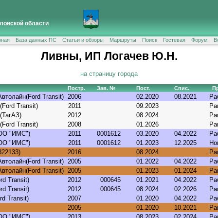
ловской области
вная
База данных ПС
Статьи и обзоры
Маршруты
Поиск
Гостевая
Форум
В
Ливны, ИП Логачев Ю.Н.
на страницу города
Постр.
Зав. №
Пост.
Спис.
П
втолайн(Ford Transit)
2006
02.2020
08.2021
Ра
Ford Transit)
2011
09.2023
Ра
(ТагАЗ)
2012
08.2024
Ра
Ford Transit)
2008
01.2026
Ра
ООО "ИМС")
2011
0001612
03.2020
04.2022
Ра
ООО "ИМС")
2011
0001612
01.2023
12.2025
Но
322133)
2016
08.2024
Ра
втолайн(Ford Transit)
2005
01.2022
04.2022
Ра
втолайн(Ford Transit)
2005
01.2023
01.2024
Ра
d Transit)
2012
000645
01.2021
04.2022
Ра
d Transit)
2012
000645
08.2024
02.2026
Ра
d Transit)
2007
01.2020
04.2022
Ра
2005
01.2020
10.2021
Ра
ООО "ИМС")
2013
08.2023
02.2024
Ра