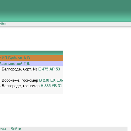
ойти
у
ИП Бубнов А.В.
Мартыновой Т.Д.
в Белгороде, борт. №
Е 475 АР 53
в Воронеже, госномер
В 238 ЕХ 136
в Белгороде, госномер
Н 885 УВ 31
рум
Войти