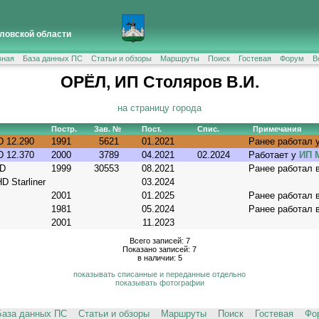
ловской области
вная
База данных ПС
Статьи и обзоры
Маршруты
Поиск
Гостевая
Форум
В
ОРЁЛ, ИП Столяров В.И.
на страницу города
Постр.
Зав. №
Пост.
Спис.
Примечания
D 12.290
1991
5621
01.2021
Ранее работал 
D 12.370
2000
3789
04.2021
02.2024
Работает у
ИП 
HD
1999
30553
08.2021
Ранее работал 
 Starliner
03.2024
2001
01.2025
Ранее работал 
1981
05.2024
Ранее работал 
2001
11.2023
Всего записей: 7
Показано записей: 7
в наличии: 5
показывать списанные и переданные отдельно
показывать фотографии
База данных ПС
Статьи и обзоры
Маршруты
Поиск
Гостевая
Фо