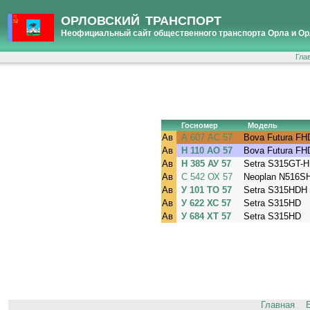
ОРЛОВСКИЙ ТРАНСПОРТ
Неофициальный сайт общественного транспорта Орла и Ор
Гла
Госномер
Модель
Ав
А 607 АС 57
Bova Futura FH
Ав
Н 110 АО 57
Bova Futura FH
Ав
Н 385 АУ 57
Setra S315GT-
Ав
С 542 ОХ 57
Neoplan N516SHD
Ав
У 101 ТО 57
Setra S315HDH
Ав
У 622 ХС 57
Setra S315HD
Ав
У 684 ХТ 57
Setra S315HD
Главная