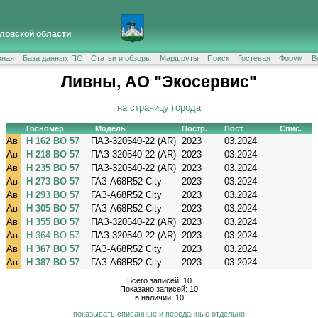
ловской области
вная
База данных ПС
Статьи и обзоры
Маршруты
Поиск
Гостевая
Форум
В
Ливны, АО "Экосервис"
на страницу города
Госномер
Модель
Постр.
Пост.
Спис.
Ав
Н 162 ВО 57
ПАЗ-320540-22 (AR)
2023
03.2024
Ав
Н 218 ВО 57
ПАЗ-320540-22 (AR)
2023
03.2024
Ав
Н 235 ВО 57
ПАЗ-320540-22 (AR)
2023
03.2024
Ав
Н 273 ВО 57
ГАЗ-A68R52 City
2023
03.2024
Ав
Н 293 ВО 57
ГАЗ-A68R52 City
2023
03.2024
Ав
Н 305 ВО 57
ГАЗ-A68R52 City
2023
03.2024
Ав
Н 355 ВО 57
ПАЗ-320540-22 (AR)
2023
03.2024
Ав
Н 364 ВО 57
ПАЗ-320540-22 (AR)
2023
03.2024
Ав
Н 367 ВО 57
ГАЗ-A68R52 City
2023
03.2024
Ав
Н 387 ВО 57
ГАЗ-A68R52 City
2023
03.2024
Всего записей: 10
Показано записей: 10
в наличии: 10
показывать списанные и переданные отдельно