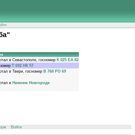
ойти
ба"
ия
отал в Севастополе, госномер
К 025 ЕА 82
сномер
Т 692 НК 57
отал в Твери, госномер
В 768 РО 69
отал в
Нижнем Новгороде
рум
Войти