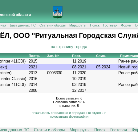
ловской области
вная
База данных ПС
Статьи и обзоры
Маршруты
Поиск
Гостевая
Форум
В
ЁЛ, ООО "Ритуальная Городская Служ
на страницу города
Постр.
Зав. №
Пост.
Спис.
Примечан
inter 411CDI)
2015
11.2019
Ранее раб
ext)
2021
08.2021
05.2024
Новый го
inter)
2013
0003330
11.2020
Ранее раб
inter Classic)
2016
10.2019
inter 411CDI)
2014
03.2019
Ранее раб
2008
12.2017
Всего записей: 6
Показано записей: 6
в наличии: 5
показывать списанные и переданные отдельно
показывать фотографии
База данных ПС
Статьи и обзоры
Маршруты
Поиск
Гостевая
Фо