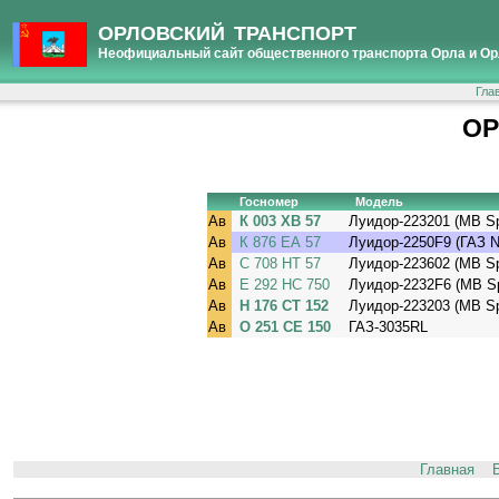
ОРЛОВСКИЙ ТРАНСПОРТ
Неофициальный сайт общественного транспорта Орла и Ор
Гла
ОР
Госномер
Модель
Ав
К 003 ХВ 57
Луидор-223201 (MB Spr
Ав
К 876 ЕА 57
Луидор-2250F9 (ГАЗ N
Ав
С 708 НТ 57
Луидор-223602 (MB Spr
Ав
Е 292 НС 750
Луидор-2232F6 (MB Spr
Ав
Н 176 СТ 152
Луидор-223203 (MB Spr
Ав
О 251 СЕ 150
ГАЗ-3035RL
Главная