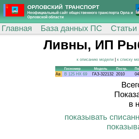
ОРЛОВСКИЙ ТРАНСПОРТ
Неофициальный сайт общественного транспорта Орла и
Орловской области
Главная
База данных ПС
Статьи
Ливны, ИП Рыб
к описанию модели
|
к списку м
Госномер
Модель
Постр.
По
Ав
В 125 НХ 69
ГАЗ-322132
2010
04
Всег
Показа
в 
показывать списан
показыв