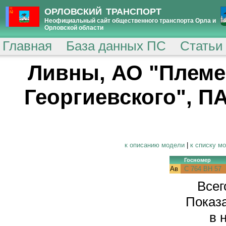
ОРЛОВСКИЙ ТРАНСПОРТ
Неофициальный сайт общественного транспорта Орла и
Орловской области
Главная
База данных ПС
Статьи
Ливны, АО "Племе
Георгиевского", ПА
к описанию модели
|
к списку м
Госномер
Ав
С 764 ВН 57
Всег
Показа
в 