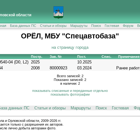
ловской области
вная
База данных ПС
Статьи и обзоры
Маршруты
Поиск
Гостевая
Форум
В
ОРЁЛ, МБУ "Спецавтобаза"
на страницу города
Постр.
Зав. №
Пост.
Спис.
Примечания
540-04 (D0, L2)
2025
10.2025
34
2008
80000923
03.2024
Ранее рабо
Всего записей: 2
Показано записей: 2
в наличии: 2
показывать списанные и переданные отдельно
показывать фотографии
База данных ПС
Статьи и обзоры
Маршруты
Поиск
Гостевая
Фо
и Орловской области, 2009-2026 гг.
ается только с разрешения их авторов.
числе лично добыта авторами фото.