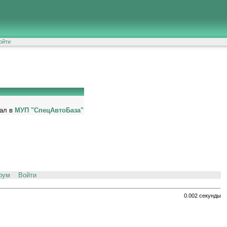
ойти
тал в
МУП "СпецАвтоБаза"
рум
Войти
0.002 секунды