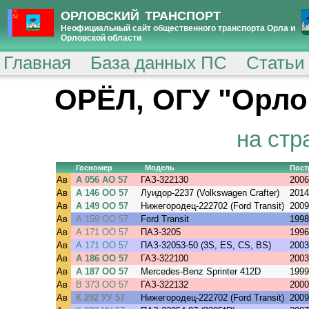
ОРЛОВСКИЙ ТРАНСПОРТ
Неофициальный сайт общественного транспорта Орла и
Орловской области
Главная
База данных ПС
Статьи
ОРЁЛ, ОГУ "Орло
на стр
Госномер
Модель
Пост
Ав
А 056 АО 57
ГАЗ-322130
2006
Ав
А 146 ОО 57
Луидор-2237 (Volkswagen Crafter)
2014
Ав
А 149 ОО 57
Нижегородец-222702 (Ford Transit)
2009
Ав
А 159 ОО 57
Ford Transit
1998
Ав
А 171 ОО 57
ПАЗ-3205
1996
Ав
А 171 ОО 57
ПАЗ-32053-50 (3S, ES, CS, BS)
2003
Ав
А 186 ОО 57
ГАЗ-322100
2003
Ав
А 187 ОО 57
Mercedes-Benz Sprinter 412D
1999
Ав
В 373 ОО 57
ГАЗ-322132
2000
Ав
К 292 УУ 57
Нижегородец-222702 (Ford Transit)
2009