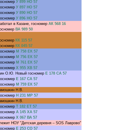
госномер
У 899 НО 57
госномер
У 897 НО 57
госномер
У 890 НО 57
госномер
У 896 НО 57
аботал в Казане, госномер
АК 568 16
госномер
ВА 989 50
госномер
КК 115 57
госномер
КК 045 57
госномер
М 758 ЕК 57
госномер
М 756 ЕК 57
госномер
М 761 ЕК 57
госномер
Х 955 ХВ 57
кин О.Ю. Новый госномер
Е 178 СА 57
госномер
Е 167 СА 57
госномер
М 759 ЕК 57
амошкин Н.В.
госномер
Н 231 МР 57
амошкин Н.В.
госномер
Т 182 ЕТ 57
госномер
А 145 ХА 57
госномер
Х 067 ВА 57
лежит НОУ "Детская деревня – SOS Лаврово"
госномер
Е 253 СО 57