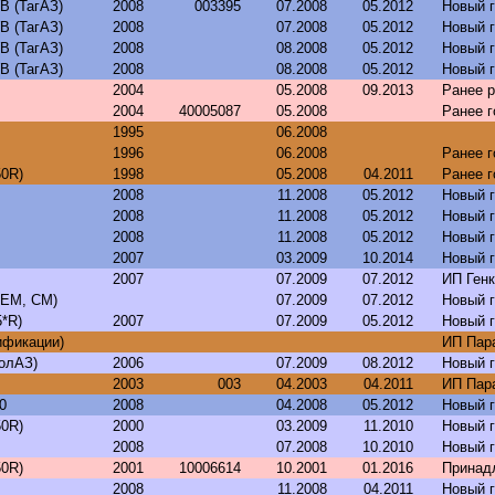
B (ТагАЗ)
2008
003395
07.2008
05.2012
Новый 
B (ТагАЗ)
2008
07.2008
05.2012
Новый 
B (ТагАЗ)
2008
08.2008
05.2012
Новый 
B (ТагАЗ)
2008
08.2008
05.2012
Новый 
2004
05.2008
09.2013
Ранее р
2004
40005087
05.2008
Ранее 
1995
06.2008
1996
06.2008
Ранее 
50R)
1998
05.2008
04.2011
Ранее 
2008
11.2008
05.2012
Новый 
2008
11.2008
05.2012
Новый 
2008
11.2008
05.2012
Новый 
2007
03.2009
10.2014
Новый 
2007
07.2009
07.2012
ИП Ген
 EM, CM)
07.2009
07.2012
Новый 
5*R)
2007
07.2009
05.2012
Новый 
ификации)
ИП Пар
ГолАЗ)
2006
07.2009
08.2012
Новый 
2003
003
04.2003
04.2011
ИП Пар
0
2008
04.2008
05.2012
Новый 
50R)
2000
03.2009
11.2010
Новый 
2008
07.2008
10.2010
Новый 
50R)
2001
10006614
10.2001
01.2016
Принад
2008
11.2008
04.2011
Новый 