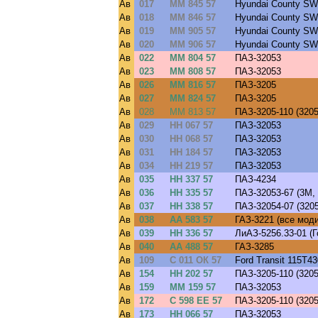
Ав
017
ММ 845 57
Hyundai County SW
Ав
018
ММ 846 57
Hyundai County SW
Ав
019
ММ 905 57
Hyundai County SW
Ав
020
ММ 906 57
Hyundai County SW
Ав
022
ММ 804 57
ПАЗ-32053
Ав
023
ММ 808 57
ПАЗ-32053
Ав
026
ММ 816 57
ПАЗ-3205
Ав
027
ММ 824 57
ПАЗ-3205
Ав
028
ММ 813 57
ПАЗ-3205-110 (320
Ав
029
НН 067 57
ПАЗ-32053
Ав
030
НН 068 57
ПАЗ-32053
Ав
031
НН 184 57
ПАЗ-32053
Ав
034
НН 219 57
ПАЗ-32053
Ав
035
НН 337 57
ПАЗ-4234
Ав
036
НН 335 57
ПАЗ-32053-67 (3M,
Ав
037
НН 338 57
ПАЗ-32054-07 (320
Ав
038
АА 583 57
ГАЗ-3221 (все мод
Ав
039
НН 336 57
ЛиАЗ-5256.33-01 (
Ав
040
АА 488 57
ГАЗ-3285
Ав
109
С 011 ОК 57
Ford Transit 115T43
Ав
154
НН 202 57
ПАЗ-3205-110 (320
Ав
159
ММ 159 57
ПАЗ-32053
Ав
172
С 598 ЕЕ 57
ПАЗ-3205-110 (320
Ав
173
НН 066 57
ПАЗ-32053