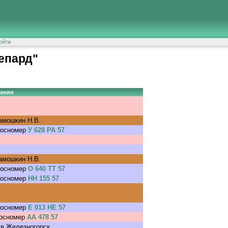
ойти
епард"
ания
амошкин Н.В.
госномер
У 628 РА 57
амошкин Н.В.
госномер
О 640 ТТ 57
госномер
НН 155 57
госномер
Е 013 НЕ 57
госномер
АА 478 57
 в Железногорск