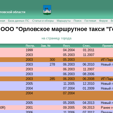
ловской области
вная
База данных ПС
Статьи и обзоры
Маршруты
Поиск
Гостевая
Форум
В
 ООО "Орловское маршрутное такси "Г
на страницу города
Постр.
Зав. №
Пост.
Спис.
Примеч
1999
04.2004
01.2011
2003
05.2003
11.2007
2003
300
05.2003
ИП Пар
2003
278
06.2003
06.2010
Новый 
2003
06.2003
11.2007
2003
06.2003
08.2006
2003
285
06.2003
06.2008
ИП Пар
2005
11.2005
12.2010
Новый 
2004
07.2004
01.2009
Новый 
2004
07.2004
2005
05.2005
04.2013
Новый 
50R)
2001
09.2005
09.2013
Ранее 
2006
11.2006
07.2012
Продан