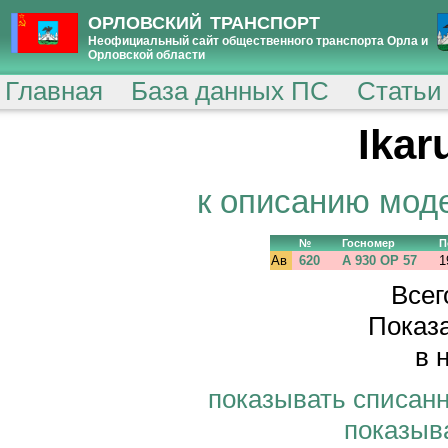
ОРЛОВСКИЙ ТРАНСПОРТ
Неофициальный сайт общественного транспорта Орла и
Орловской области
Главная
База данных ПС
Статьи
Ikar
к описанию мод
№
Госномер
П
Ав
620
А 930 ОР 57
1
Всег
Показа
в 
показывать списан
показыв