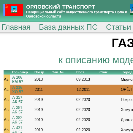
ОРЛОВСКИЙ ТРАНСПОРТ
Неофициальный сайт общественного транспорта Орла и
Орловской области
Главная
База данных ПС
Статьи
ГАЗ
к описанию мод
Госномер
Постр.
Зав. №
Пост.
Спис.
Город
А 106
Ав
2013
09.2013
Мценс
КМ 57
А 216
Ав
2011
12.2011
ОРЁЛ
ХО 57
А 357
Ав
2019
02.2020
Покро
АК 57
А 381
Ав
2019
02.2020
Хомут
АК 57
А 382
Ав
2019
02.2020
Долго
АК 57
А 431
Ав
2019
02.2020
Хомут
АК 57