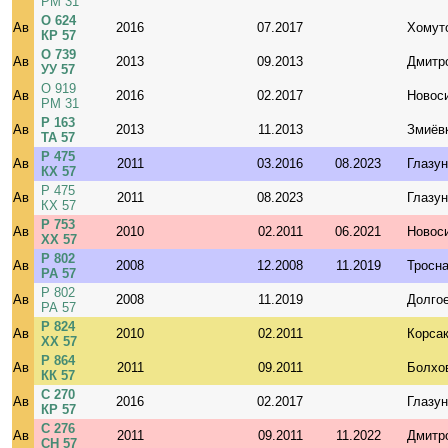
РМ 31
О 624
Ав
2016
07.2017
Хомут
КР 57
О 739
Ав
2013
09.2013
Дмитр
УУ 57
О 919
Ав
2016
02.2017
Новос
РМ 31
Р 163
Ав
2013
11.2013
Змиёв
ТА 57
Р 475
Ав
2011
03.2016
08.2023
Глазун
КХ 57
Р 475
Ав
2011
08.2023
Глазун
КХ 57
Р 753
Ав
2010
02.2011
06.2021
Новос
ХХ 57
Р 802
Ав
2008
12.2008
11.2019
Тросн
РА 57
Р 802
Ав
2008
11.2019
Долго
РА 57
Р 824
Ав
2010
02.2011
Корса
ХХ 57
Р 864
Ав
2011
09.2011
Болхо
КК 57
С 270
Ав
2016
02.2017
Глазун
КР 57
С 276
Ав
2011
09.2011
11.2022
Дмитр
СН 57