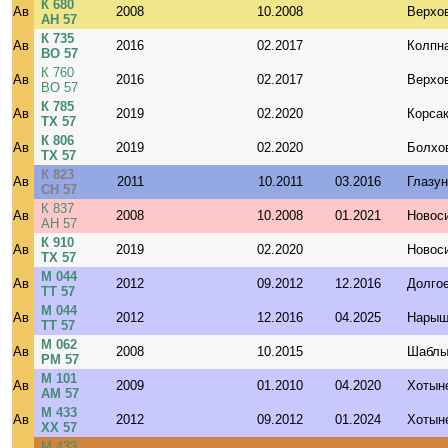
К 680
Ав
2008
10.2008
Верхо
АН 57
К 735
Ав
2016
02.2017
Колпн
ВО 57
К 760
Ав
2016
02.2017
Верхо
ВО 57
К 785
Ав
2019
02.2020
Корса
ТХ 57
К 806
Ав
2019
02.2020
Болхо
ТХ 57
К 823
Ав
2011
10.2011
03.2016
Глазун
СН 57
К 837
Ав
2008
10.2008
01.2021
Новос
АН 57
К 910
Ав
2019
02.2020
Новос
ТХ 57
М 044
Ав
2012
09.2012
12.2016
Долго
ТТ 57
М 044
Ав
2012
12.2016
04.2025
Нарыш
ТТ 57
М 062
Ав
2008
10.2015
Шаблы
РМ 57
М 101
Ав
2009
01.2010
04.2020
Хотын
АМ 57
М 433
Ав
2012
09.2012
01.2024
Хотын
ХХ 57
М 433