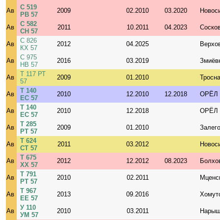
С 519
Ав
2009
02.2010
03.2020
Новос
РВ 57
С 582
Ав
2011
10.2011
04.2023
Соско
СН 57
С 826
Ав
2012
04.2025
Верхо
КХ 57
С 975
Ав
2016
03.2019
Змиёв
НВ 57
Т 117 РТ
Ав
2009
01.2010
Тросн
57
Т 140
Ав
2010
12.2010
12.2018
ОРЁЛ
ЕС 57
Т 140
Ав
2010
12.2018
ОРЁЛ
ЕС 57
Т 285
Ав
2009
01.2010
Залег
РТ 57
Т 624
Ав
2011
03.2012
Новос
СТ 57
Т 675
Ав
2012
12.2012
08.2023
Болхо
ХХ 57
Т 791
Ав
2010
02.2011
Мценс
РТ 57
Т 967
Ав
2013
09.2016
Хомут
ЕЕ 57
У 110
Ав
2010
03.2011
Нарыш
УМ 57