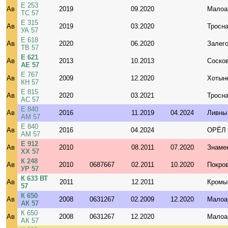
Е 253
Ав
2019
09.2020
Малоа
ТС 57
Е 315
Ав
2019
03.2020
Тросн
УА 57
Е 618
Ав
2020
06.2020
Залег
ТВ 57
Е 621
Ав
2013
10.2013
Соско
АЕ 57
Е 767
Ав
2009
12.2020
Хотын
КН 57
Е 815
Ав
2020
03.2021
Тросн
АС 57
Е 840
Ав
2016
11.2019
04.2024
Ливны
АМ 57
Е 840
Ав
2016
04.2024
ОРЁЛ
АМ 57
Е 912
Ав
2010
08.2011
07.2020
Знаме
ХХ 57
К 248
Ав
2010
0687667
02.2011
10.2020
Покро
УР 57
К 633 ВТ
Ав
2011
12.2011
Кромы
57
К 650
Ав
2008
0631267
02.2009
12.2020
Малоа
АК 57
К 650
Ав
2008
0631267
12.2020
Малоа
АК 57