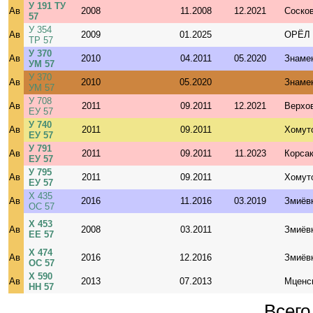
У 191 ТУ
Ав
2008
11.2008
12.2021
Соско
57
У 354
Ав
2009
01.2025
ОРЁЛ
ТР 57
У 370
Ав
2010
04.2011
05.2020
Знаме
УМ 57
У 370
Ав
2010
05.2020
Знаме
УМ 57
У 708
Ав
2011
09.2011
12.2021
Верхо
ЕУ 57
У 740
Ав
2011
09.2011
Хомут
ЕУ 57
У 791
Ав
2011
09.2011
11.2023
Корса
ЕУ 57
У 795
Ав
2011
09.2011
Хомут
ЕУ 57
Х 435
Ав
2016
11.2016
03.2019
Змиёв
ОС 57
Х 453
Ав
2008
03.2011
Змиёв
ЕЕ 57
Х 474
Ав
2016
12.2016
Змиёв
ОС 57
Х 590
Ав
2013
07.2013
Мценс
НН 57
Всего