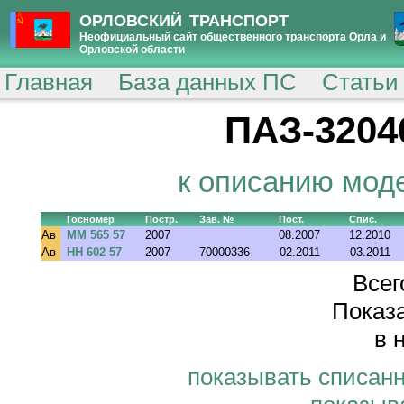
ОРЛОВСКИЙ ТРАНСПОРТ
Неофициальный сайт общественного транспорта Орла и
Орловской области
Главная
База данных ПС
Статьи
ПАЗ-32040
к описанию мод
Госномер
Постр.
Зав. №
Пост.
Спис.
Ав
ММ 565 57
2007
08.2007
12.2010
Ав
НН 602 57
2007
70000336
02.2011
03.2011
Всег
Показа
в 
показывать списан