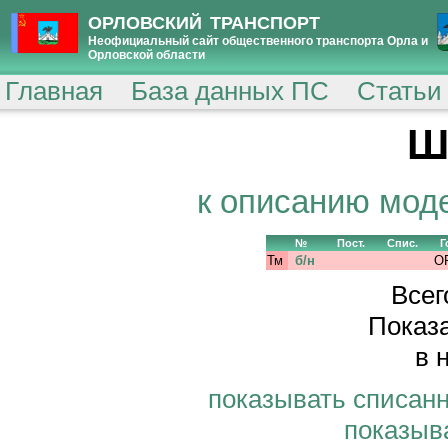
ОРЛОВСКИЙ ТРАНСПОРТ
Неофициальный сайт общественного транспорта Орла и
Орловской области
Главная
База данных ПС
Статьи
Ш
к описанию мод
№
Пост.
Спис.
Г
Тм
б/н
О
Всег
Показа
в 
показывать списан
показыв