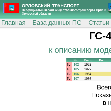
ОРЛОВСКИЙ ТРАНСПОРТ
Неофициальный сайт общественного транспорта Орла и
Орловской области
Главная
База данных ПС
Статьи
ГС-4
к описанию мод
№
Постр.
Пост.
Тм
102
1982
Тм
105
1979
Тм
106
1984
Тм
107
1986
Всег
Показа
в 