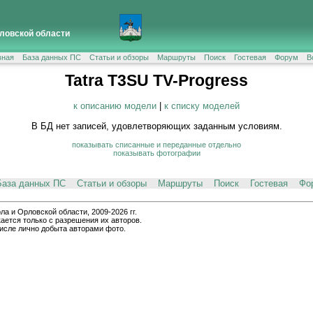
ловской области
вная
База данных ПС
Статьи и обзоры
Маршруты
Поиск
Гостевая
Форум
В
Tatra T3SU TV-Progress
к описанию модели
|
к списку моделей
В БД нет записей, удовлетворяющих заданным условиям.
показывать списанные и переданные отдельно
показывать фотографии
База данных ПС
Статьи и обзоры
Маршруты
Поиск
Гостевая
Фо
и Орловской области, 2009-2026 гг.
ается только с разрешения их авторов.
числе лично добыта авторами фото.