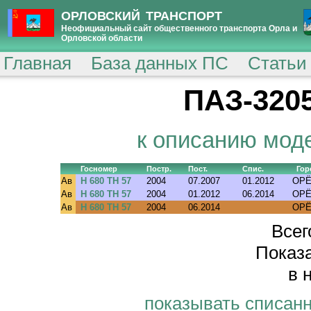
ОРЛОВСКИЙ ТРАНСПОРТ
Неофициальный сайт общественного транспорта Орла и
Орловской области
Главная
База данных ПС
Статьи
ПАЗ-3205
к описанию мод
Госномер
Постр.
Пост.
Спис.
Гор
Ав
Н 680 ТН 57
2004
07.2007
01.2012
ОР
Ав
Н 680 ТН 57
2004
01.2012
06.2014
ОР
Ав
Н 680 ТН 57
2004
06.2014
ОР
Всег
Показа
в 
показывать списан