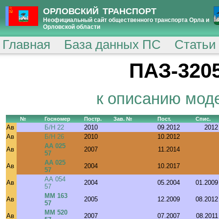
ОРЛОВСКИЙ ТРАНСПОРТ
Неофициальный сайт общественного транспорта Орла и
Орловской области
Главная
База данных ПС
Статьи
ПАЗ-3205
к описанию мод
№
Госномер
Постр.
Зав. №
Пост.
Спис.
Ав
Б/Н 22
2010
09.2012
2012
Ав
Б/Н 26
2010
10.2012
АА 025
Ав
2007
11.2014
57
АА 025
Ав
2004
10.2017
57
АА 054
Ав
2004
05.2004
01.2009
57
ММ 163
Ав
2005
12.2009
08.2012
57
ММ 520
Ав
2007
07.2007
08.2011