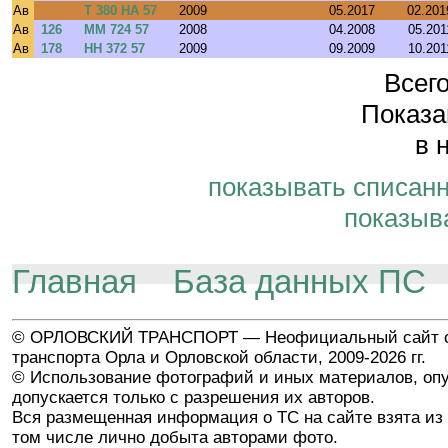
Ав
Т 380 НА 57
2009
05.2017
02.201
Ав
126
ММ 724 57
2008
04.2008
05.201
Ав
178
НН 372 57
2009
09.2009
10.201
Всего
Показа
в 
показывать списан
показыв
Главная
База данных ПС
© ОРЛОВСКИЙ ТРАНСПОРТ — Неофициальный сайт о
транспорта Орла и Орловской области, 2009-2026 гг.
© Использование фотографий и иных материалов, опу
допускается только с разрешения их авторов.
Вся размещенная информация о ТС на сайте взята из 
том числе лично добыта авторами фото.