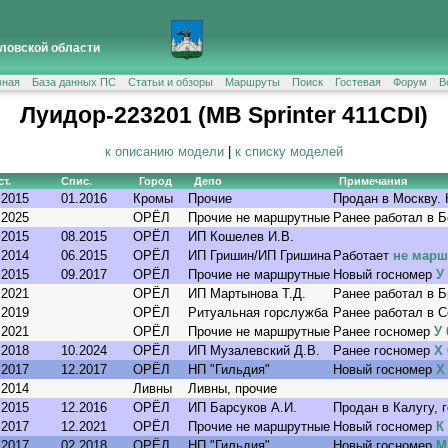
ловской области
вная
База данных ПС
Статьи и обзоры
Маршруты
Поиск
Гостевая
Форум
В
Луидор-223201 (MB Sprinter 411CDI)
к описанию модели
|
к списку моделей
т.
Спис.
Город
Депо
Примечания
.2015
01.2016
Кромы
Прочие
Продан в Москву.
.2025
ОРЁЛ
Прочие не маршрутные
Ранее работал в 
.2015
08.2015
ОРЁЛ
ИП Кошелев И.В.
.2014
06.2015
ОРЁЛ
ИП Гришин/ИП Гришина
Работает
не мар
.2015
09.2017
ОРЁЛ
Прочие не маршрутные
Новый госномер
У
.2021
ОРЁЛ
ИП Мартынова Т.Д.
Ранее работал в Б
.2019
ОРЁЛ
Ритуальная горслужба
Ранее работал в 
.2021
ОРЁЛ
Прочие не маршрутные
Ранее госномер
У 
.2018
10.2024
ОРЁЛ
ИП Музалевский Д.В.
Ранее госномер
Х 
.2017
12.2017
ОРЁЛ
НП "Гильдия"
Новый госномер
Х
.2014
Ливны
Ливны, прочие
.2015
12.2016
ОРЁЛ
ИП Барсуков А.И.
Продан в Калугу, 
.2017
12.2021
ОРЁЛ
Прочие не маршрутные
Новый госномер
К
.2017
02.2018
ОРЁЛ
НП "Гильдия"
Новый госномер
М