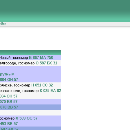
ойти
 Новый госномер
В 867 МА 750
Белгороде, госномер
О 587 ВХ 31
шрутным
 004 ОН 57
рянске, госномер
Н 051 СС 32
Севастополе, госномер
К 025 ЕА 82
004 ОН 57
070 ВВ 57
 070 ВВ 57
госномер
Х 509 ОС 57
 453 ВЕ 57
 607 АХ 57