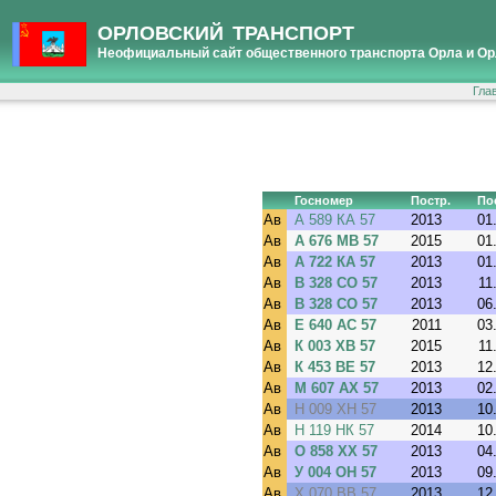
ОРЛОВСКИЙ ТРАНСПОРТ
Неофициальный сайт общественного транспорта Орла и Ор
Гла
Госномер
Постр.
Пос
Ав
А 589 КА 57
2013
01
Ав
А 676 МВ 57
2015
01
Ав
А 722 КА 57
2013
01
Ав
В 328 СО 57
2013
11
Ав
В 328 СО 57
2013
06
Ав
Е 640 АС 57
2011
03
Ав
К 003 ХВ 57
2015
11
Ав
К 453 ВЕ 57
2013
12
Ав
М 607 АХ 57
2013
02
Ав
Н 009 ХН 57
2013
10
Ав
Н 119 НК 57
2014
10
Ав
О 858 ХХ 57
2013
04
Ав
У 004 ОН 57
2013
09
Ав
Х 070 ВВ 57
2013
12