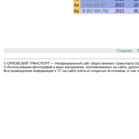
Ав
Х 811 ХВ 57
2013
10
Ав
В 867 МА 750
2013
05
Главная
© ОРЛОВСКИЙ ТРАНСПОРТ — Неофициальный сайт общественного транспорта Орла 
© Использование фотографий и иных материалов, опубликованных на сайте, допуск
Вся размещенная информация о ТС на сайте взята из открытых источников, в том 