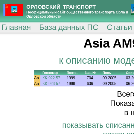
ОРЛОВСКИЙ ТРАНСПОРТ
Неофициальный сайт общественного транспорта Орла и
Орловской области
Главная
База данных ПС
Статьи
Asia AM
к описанию мод
Госномер
Постр.
Зав. №
Пост.
Спис
Ав
КК 922 57
1999
704
09.2005
03.2
Ав
КК 923 57
1999
636
09.2005
06.2
Всег
Показа
в 
показывать списан