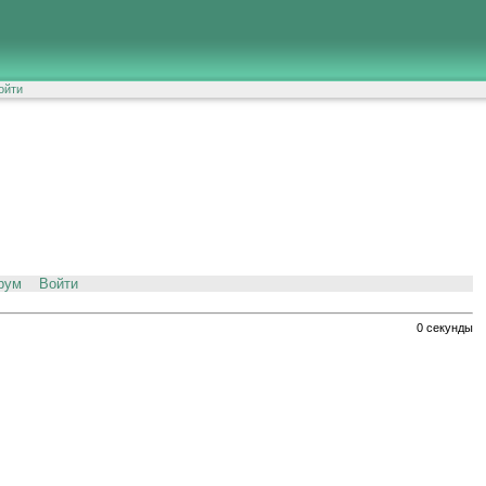
ойти
рум
Войти
0 секунды