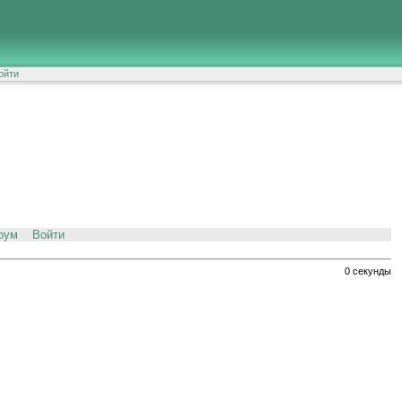
ойти
рум
Войти
0 секунды