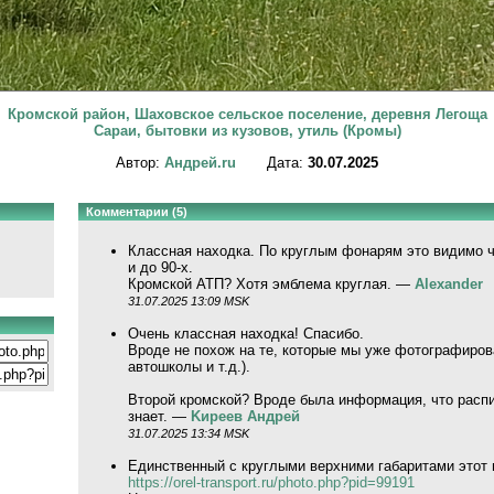
Кромской район, Шаховское сельское поселение, деревня Легоща
Сараи, бытовки из кузовов, утиль (Кромы)
Автор:
Андрей.ru
Дата:
30.07.2025
Комментарии (5)
Классная находка. По круглым фонарям это видимо что
и до 90-х.
Кромской АТП? Хотя эмблема круглая. —
Alexander
31.07.2025 13:09 MSK
Очень классная находка! Спасибо.
Вроде не похож на те, которые мы уже фотографирова
автошколы и т.д.).
Второй кромской? Вроде была информация, что распи
знает. —
Kиpeeв Aндpeй
31.07.2025 13:34 MSK
Единственный с круглыми верхними габаритами этот
https://orel-transport.ru/photo.php?pid=99191