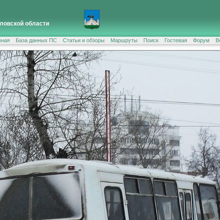
ловской области
вная
База данных ПС
Статьи и обзоры
Маршруты
Поиск
Гостевая
Форум
В