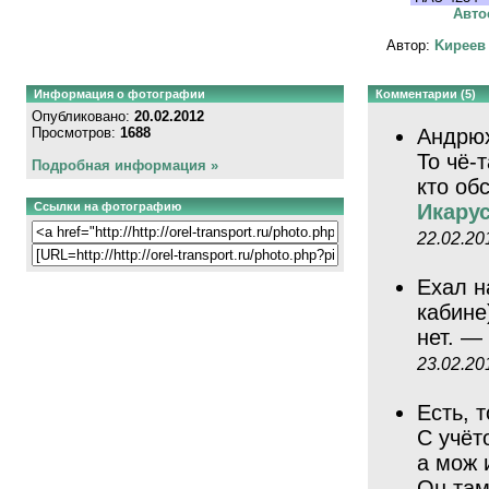
Авто
Автор:
Kиpeeв
Информация о фотографии
Комментарии (5)
Опубликовано:
20.02.2012
Просмотров:
1688
Андрюх
То чё-
Подробная информация »
кто об
Ссылки на фотографию
Икарус
22.02.20
Ехал н
кабине
нет. —
23.02.20
Есть, 
С учёт
а мож 
Он там