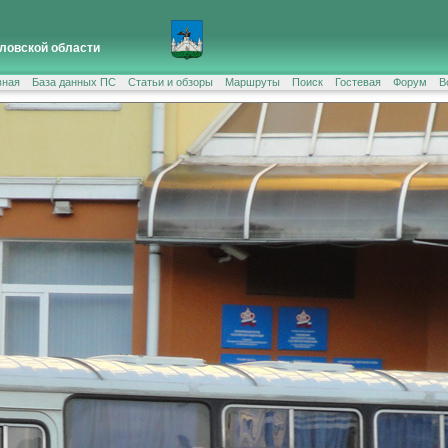
ловской области
вная
База данных ПС
Статьи и обзоры
Маршруты
Поиск
Гостевая
Форум
В