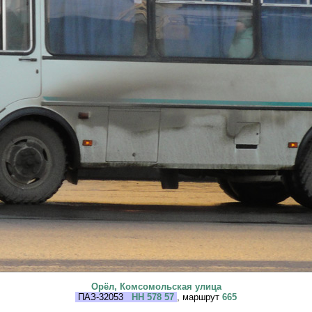
Орёл, Комсомольская улица
ПАЗ-32053
НН 578 57
, маршрут
665