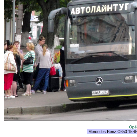
Орё
Mercedes-Benz O350-15RH