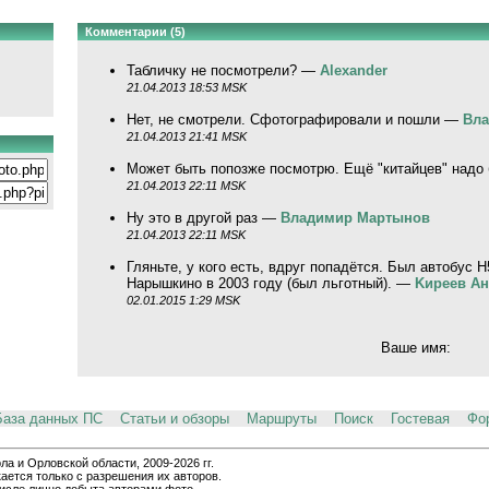
Комментарии (5)
Табличку не посмотрели? —
Alexander
21.04.2013 18:53 MSK
Нет, не смотрели. Сфотографировали и пошли —
Вла
21.04.2013 21:41 MSK
Может быть попозже посмотрю. Ещё "китайцев" надо
21.04.2013 22:11 MSK
Ну это в другой раз —
Владимир Мартынов
21.04.2013 22:11 MSK
Гляньте, у кого есть, вдруг попадётся. Был автобус
Нарышкино в 2003 году (был льготный). —
Kиpeeв A
02.01.2015 1:29 MSK
Ваше имя:
База данных ПС
Статьи и обзоры
Маршруты
Поиск
Гостевая
Фо
и Орловской области, 2009-2026 гг.
ается только с разрешения их авторов.