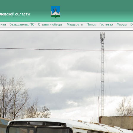
ловской области
вная
База данных ПС
Статьи и обзоры
Маршруты
Поиск
Гостевая
Форум
В