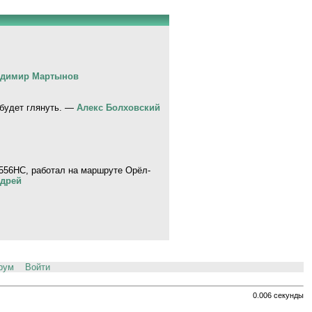
димир Мартынов
 будет глянуть. —
Алекс Болховский
 Н556НС, работал на маршруте Орёл-
ндpeй
рум
Войти
0.006 секунды