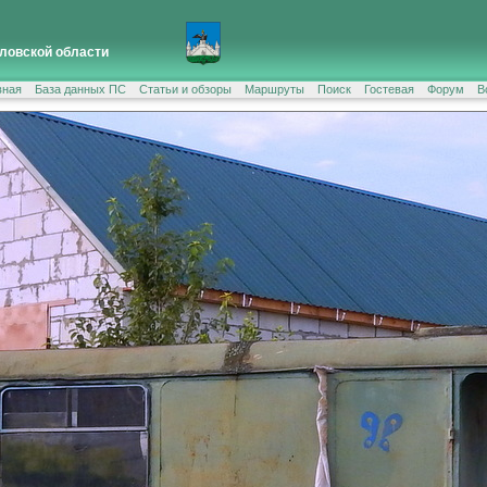
ловской области
вная
База данных ПС
Статьи и обзоры
Маршруты
Поиск
Гостевая
Форум
В