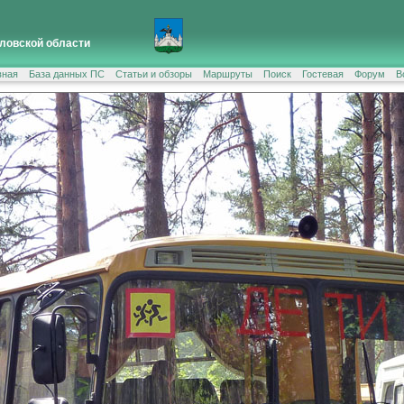
ловской области
вная
База данных ПС
Статьи и обзоры
Маршруты
Поиск
Гостевая
Форум
В