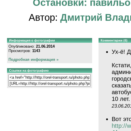
Остановки: павильон
Автор:
Дмитрий Влад
Информация о фотографии
Комментарии (6)
Опубликовано:
21.06.2014
Просмотров:
1143
Ух-ё! 
Подробная информация »
Кстати,
Ссылки на фотографию
админи
городс
сказат
автобу
10 лет
23.06.20
Вот эт
http://