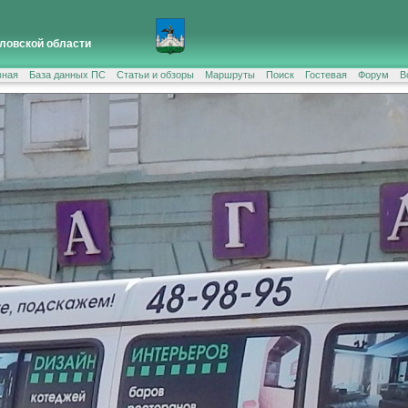
ловской области
вная
База данных ПС
Статьи и обзоры
Маршруты
Поиск
Гостевая
Форум
В