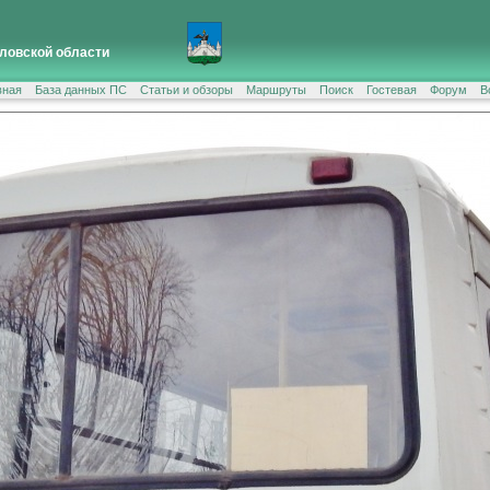
ловской области
вная
База данных ПС
Статьи и обзоры
Маршруты
Поиск
Гостевая
Форум
В