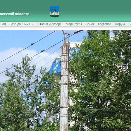
ловской области
вная
База данных ПС
Статьи и обзоры
Маршруты
Поиск
Гостевая
Форум
В