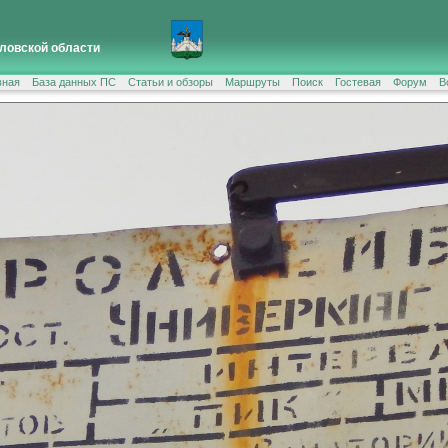
ловской области
вная
База данных ПС
Статьи и обзоры
Маршруты
Поиск
Гостевая
Форум
В