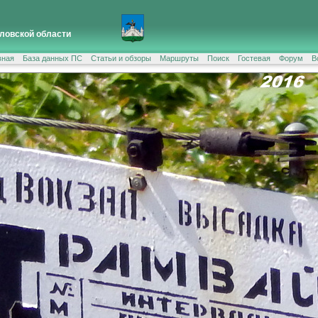
ловской области
вная
База данных ПС
Статьи и обзоры
Маршруты
Поиск
Гостевая
Форум
В