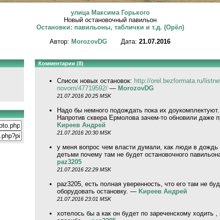
улица Максима Горького
Новый остановочный павильон
Остановки: павильоны, таблички и т.д. (Орёл)
Автор:
MorozovDG
Дата:
21.07.2016
Комментарии (8)
Список новых остановок:
http://orel.bezformata.ru/listn
novom/47719592/
—
MorozovDG
21.07.2016 20:25 MSK
Надо бы немного подождать пока их доукомплектуют.
Напротив сквера Ермолова зачем-то обновили даже п
Kиpeeв Aндpeй
21.07.2016 20:30 MSK
у меня вопрос чем власти думали, как люди в дождь
детьми почему там не будет остановочного павильо
paz3205
21.07.2016 22:29 MSK
paz3205, есть полная уверенность, что его там не бу
оборудовать остановку. —
Kиpeeв Aндpeй
21.07.2016 23:01 MSK
хотелось бы а как он будет по зареченскому ходить , 