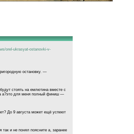
ews/orel-ukrasyat-ostanovki-v-
ригородную остановку. —
 будут стоять на емлютина вместе с
на а?это для меня полный финиш —
дет? До 9 августа может ещё успеют
я так и не понял поясните а, заранее