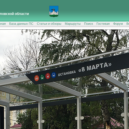
ловской области
вная
База данных ПС
Статьи и обзоры
Маршруты
Поиск
Гостевая
Форум
В