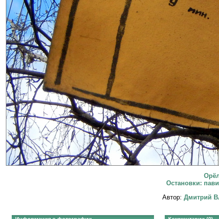
Орёл
Остановки: пави
Автор:
Дмитрий В
Информация о фотографии
Комментарии (0)