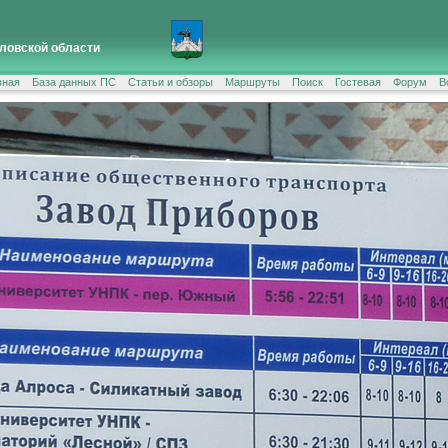
ловской области
вная
База данных ПС
Статьи и обзоры
Маршруты
Поиск
Гостевая
Форум
В