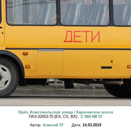
Орёл, Комсомольская улица / Карачевское шоссе
ПАЗ-32053-70 (EX, CX, BX)
С 584 НВ 57
Автор:
Алексей 57
Дата:
14.03.2019