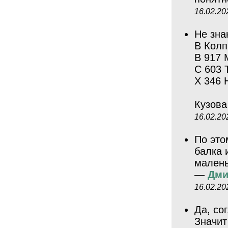
16.02.20
Не зна
В Колп
В 917 
С 603 
Х 346 
Кузова
16.02.20
По это
балка 
малень
—
Дми
16.02.20
Да, со
Значит