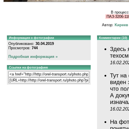
В процесс
ПАЗ-3206-110
Автор:
Kиpeeв
Информация о фотографии
Комментарии (10)
Опубликовано:
30.04.2019
Просмотров:
744
Здесь 
техос
Подробная информация »
16.02.20
Ссылки на фотографию
Тут на
виден 
что по
А доку
изнача
16.02.20
На фот
понят