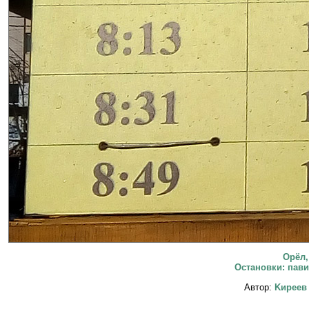
Орёл,
Остановки: пави
Автор:
Kиpeeв