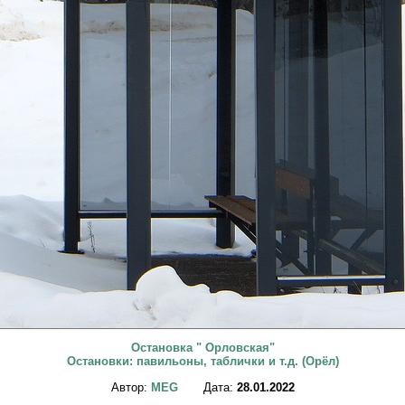
Остановка " Орловская"
Остановки: павильоны, таблички и т.д. (Орёл)
Автор:
MEG
Дата:
28.01.2022