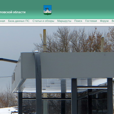
ловской области
вная
База данных ПС
Статьи и обзоры
Маршруты
Поиск
Гостевая
Форум
В