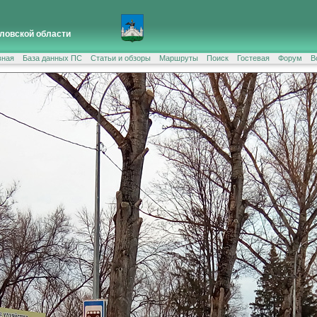
ловской области
вная
База данных ПС
Статьи и обзоры
Маршруты
Поиск
Гостевая
Форум
В