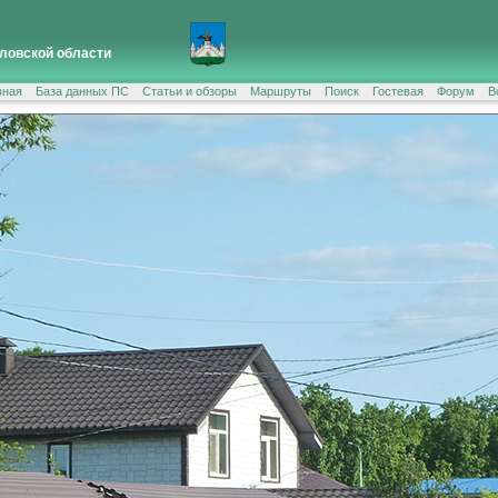
ловской области
вная
База данных ПС
Статьи и обзоры
Маршруты
Поиск
Гостевая
Форум
В