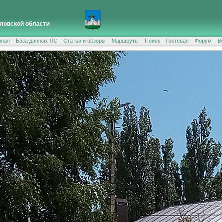
ловской области
вная
База данных ПС
Статьи и обзоры
Маршруты
Поиск
Гостевая
Форум
В