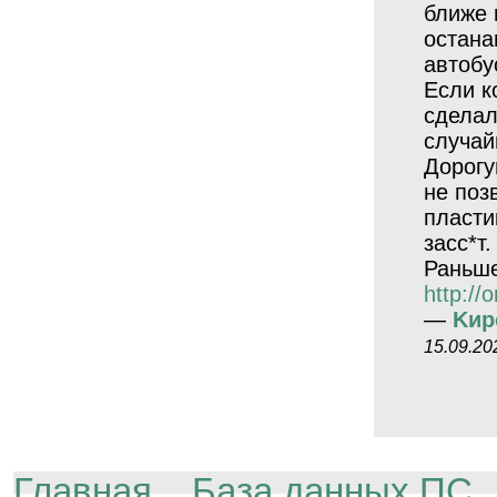
ближе 
остана
автобу
Если к
сделал
случай
Дорогу
не поз
пласти
засс*т.
Раньше
http://
—
Kиp
15.09.20
Главная
База данных ПС