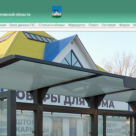
ловской области
вная
База данных ПС
Статьи и обзоры
Маршруты
Поиск
Гостевая
Форум
В