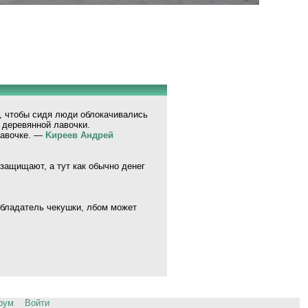
, чтобы сидя люди облокачивались
у деревянной лавочки.
 лавочке. —
Kиpeeв Aндpeй
защищают, а тут как обычно денег
 обладатель чекушки, лбом может
рум
Войти