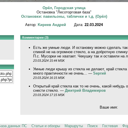
Орёл, Городская улица
Остановка "Лесоторговая база"
Остановки: павильоны, таблички и т.д. (Орёл)
Автор:
Kиpeeв Aндpeй
Дата:
22.03.2024
Комментарии (3)
Есть же умные люди. И остановку можно сделать так
спиной не на огромное стекло, а на добротную спинк
П.с. Мусорки не хватает. Чекушку так и оставили на
23.03.2024 15:44 MSK
Умные люди крышу из стекла не делают, край стекла 
много практичности не очень... —
Sергий
23.03.2024 16:15 MSK
Открытый край стекла как то не очень, какой нибудь
снести стекло. —
Дмитрий Владимиров
23.03.2024 17:15 MSK
Ваше имя:
База данных ПС
Статьи и обзоры
Маршруты
Поиск
Гостевая
Фо