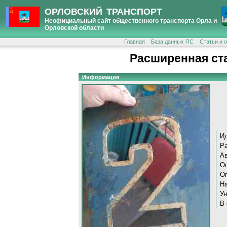
ОРЛОВСКИЙ ТРАНСПОРТ
Неофициальный сайт общественного транспорта Орла и
Орловской области
Главная
База данных ПС
Статьи и 
Расширенная ст
Информация
Ид
Р
Ав
Оп
О
На
Ун
В 