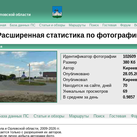
ловской области
вная
База данных ПС
Статьи и обзоры
Маршруты
Поиск
Гостевая
Форум
В
Расширенная статистика по фотографи
я
Идентификатор фотографии
102609
Размер
380 Кб
Автор
Kиpeeв
Опубликовано
28.05.2
Опубликовал
Kиpeeв
Находится на сайте, дней
70
Уникальных просмотров
69
В среднем за день
0.9857
База данных ПС
Статьи и обзоры
Маршруты
Поиск
Гостевая
Фо
и Орловской области, 2009-2026 гг.
ается только с разрешения их авторов.
числе лично добыта авторами фото.