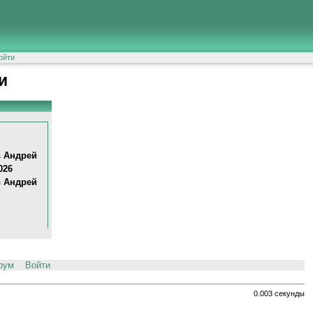
ойти
и
 Aндpeй
026
 Aндpeй
рум
Войти
0.003 секунды